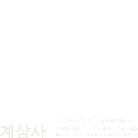
메일무단수집거부 | 오시는 길
COPYRIGHT ⓒ 2017 유성세탁기계상사 C
계상사
대표자 : 한인수 | 대구광역시 수성구 충의
​중고기계장소 : 경상북도 칠곡군 동명면 봉암