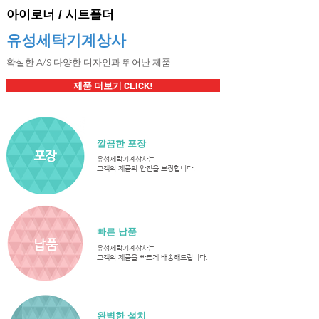
아이로너 / 시트폴더
유성세탁기계상사
​확실한 A/S 다양한 디자인과 뛰어난 제품
제품 더보기 CLICK!
깔끔한 포장​
유성세탁기계상사는
​고객의 제품의 안전을 보장합니다.
빠른 납품
​납품
​납품
유성세탁기계상사는
​고객의 제품을 빠르게 배송해드립니다.
완벽한 설치