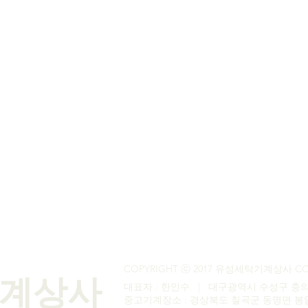
메일무단수집거부 | 오시는 길
COPYRIGHT ⓒ 2017 유성세탁기계상사 C
계상사
대표자 : 한인수 | 대구광역시 수성구 충의
​중고기계장소 : 경상북도 칠곡군 동명면 봉암